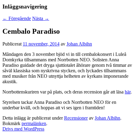
Inläggsnavigering
←
Föregående
Nästa
→
Cembalo Paradiso
Publicerat
11 november, 2014
av
Johan Albihn
Måndagen den 3 november bjöd vi in till cembalokonsert i Luleå
Domkyrka tillsammans med Norrbotten NEO. Solisten Anna
Paradiso guidade det dryga sjuttiotalet åhörare genom två timmar av
såväl klassiska som nyskrivna stycken, och lyckades tillsammans
med musiker från NEO utnyttja helheten av kyrkans imponerande
akustik.
Norrbottenskuriren var på plats, och deras recension går att läsa
här
.
Styrelsen tackar Anna Paradiso och Norrbotten NEO för en
underbar kväll, och hoppas att vi ses igen i framtiden!
Detta inlägg är publicerat under
Recensioner
av
Johan Albihn
.
Bokmärk
permalänken
.
Drivs med WordPress