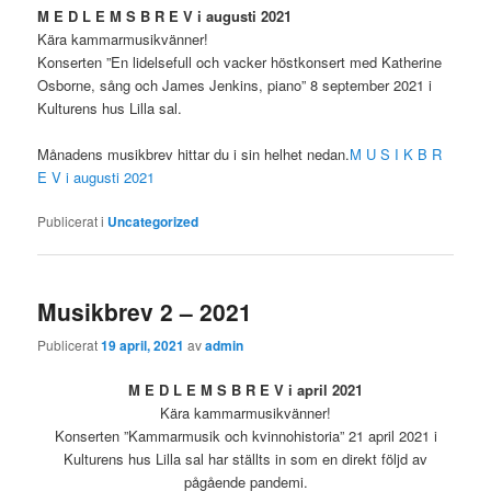
M E D L E M S B R E V i augusti 2021
Kära kammarmusikvänner!
Konserten ”En lidelsefull och vacker höstkonsert med Katherine
Osborne, sång och James Jenkins, piano” 8 september 2021 i
Kulturens hus Lilla sal.
Månadens musikbrev hittar du i sin helhet nedan.
M U S I K B R
E V i augusti 2021
Publicerat i
Uncategorized
Musikbrev 2 – 2021
Publicerat
19 april, 2021
av
admin
M E D L E M S B R E V i april 2021
Kära kammarmusikvänner!
Konserten ”Kammarmusik och kvinnohistoria” 21 april 2021 i
Kulturens hus Lilla sal har ställts in som en direkt följd av
pågående pandemi.