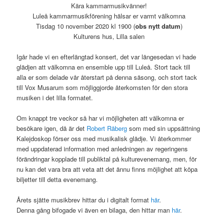
Kära kammarmusikvänner!
Luleå kammarmusikförening hälsar er varmt välkomna
Tisdag 10 november 2020 kl 1900 (
obs nytt datum
)
Kulturens hus, Lilla salen
Igår hade vi en efterlängtad konsert, det var längesedan vi hade
glädjen att välkomna en ensemble upp till Luleå. Stort tack till
alla er som delade vår återstart på denna säsong, och stort tack
till Vox Musarum som möjliggjorde återkomsten för den stora
musiken i det lilla formatet.
Om knappt tre veckor så har vi möjligheten att välkomna er
besökare igen, då är det
Robert Råberg
som med sin uppsättning
Kalejdoskop förser oss med musikalisk glädje. Vi återkommer
med uppdaterad information med anledningen av regeringens
förändringar kopplade till publiktal på kulturevenemang, men, för
nu kan det vara bra att veta att det ännu finns möjlighet att köpa
biljetter till detta evenemang.
Årets sjätte musikbrev hittar du i digitalt format
här
.
Denna gång bifogade vi även en bilaga, den hittar man
här
.