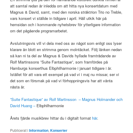
att samtal redan är inledda om att hitta nya konsertdatum med
Magnus & David, samt, med den norska stråktrion Trio no Treble,
vars konsert vi ställde in tidigare i april. Håll utkik här på
hemsidan och i kommande nyhetsbrev för ytterligare information
om det pågående programarbetet.
Avslutningsvis vill vi dela med oss av något som enligt oss lyser
klarare än blott en strimma genom molntäcket. Följ länken nedan
så kan ni ta del av Magnus & Davids hyllade framträdande av
Rolf Martinssons ”Suite Fantastique”, som framfördes på
Hamburgs konserthus Elbphilharmonie i januari tidigare i år.
Istället för att vara ett exempel på vad vi i maj nu missar, ser vi
det som en försmak på vad vi förhoppningsvis har att vänta
nästa år.
”Suite Fantastique” av Rolf Martinsson – Magnus Holmander och
David Huang –
Elbphilharmonie
Årets fjärde musikbrev hittar du i digitalt format
här
.
Publicerat i
Information
,
Konserter