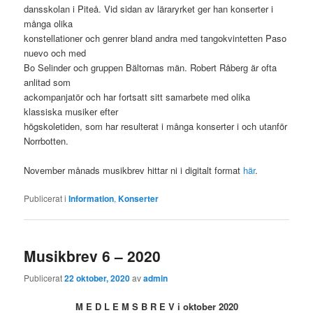
dansskolan i Piteå. Vid sidan av läraryrket ger han konserter i
många olika
konstellationer och genrer bland andra med tangokvintetten Paso
nuevo och med
Bo Selinder och gruppen Bältornas män. Robert Råberg är ofta
anlitad som
ackompanjatör och har fortsatt sitt samarbete med olika
klassiska musiker efter
högskoletiden, som har resulterat i många konserter i och utanför
Norrbotten.
November månads musikbrev hittar ni i digitalt format
här
.
Publicerat i
Information
,
Konserter
Musikbrev 6 – 2020
Publicerat
22 oktober, 2020
av
admin
M E D L E M S B R E V i oktober 2020