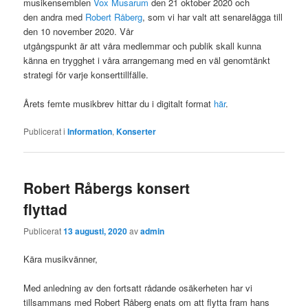
musikensemblen
Vox Musarum
den 21 oktober 2020 och
den andra med
Robert Råberg
, som vi har valt att senarelägga till
den 10 november 2020. Vår
utgångspunkt är att våra medlemmar och publik skall kunna
känna en trygghet i våra arrangemang med en väl genomtänkt
strategi för varje konserttillfälle.
Årets femte musikbrev hittar du i digitalt format
här
.
Publicerat i
Information
,
Konserter
Robert Råbergs konsert
flyttad
Publicerat
13 augusti, 2020
av
admin
Kära musikvänner,
Med anledning av den fortsatt rådande osäkerheten har vi
tillsammans med Robert Råberg enats om att flytta fram hans