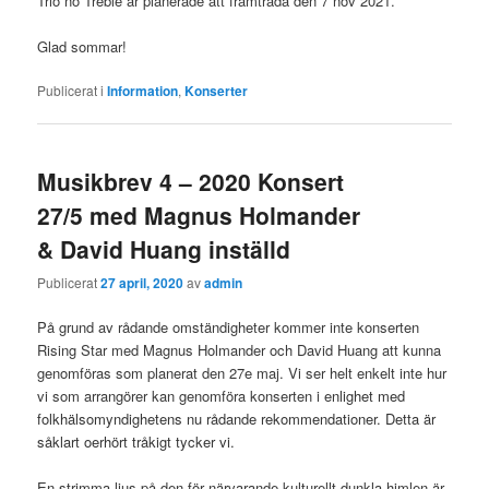
Trio no Treble är planerade att framträda den 7 nov 2021.
Glad sommar!
Publicerat i
Information
,
Konserter
Musikbrev 4 – 2020 Konsert
27/5 med Magnus Holmander
& David Huang inställd
Publicerat
27 april, 2020
av
admin
På grund av rådande omständigheter kommer inte konserten
Rising Star med Magnus Holmander och David Huang att kunna
genomföras som planerat den 27e maj. Vi ser helt enkelt inte hur
vi som arrangörer kan genomföra konserten i e
nlighet med
folkhälsomyndighetens nu rådande rekommendationer. Detta är
såklart oerhört tråkigt tycker vi.
En strimma ljus på den för närvarande kulturellt dunkla himlen är