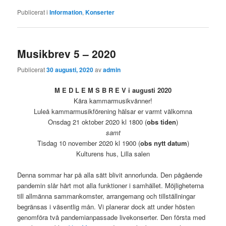
Publicerat i
Information
,
Konserter
Musikbrev 5 – 2020
Publicerat
30 augusti, 2020
av
admin
M E D L E M S B R E V i augusti 2020
Kära kammarmusikvänner!
Luleå kammarmusikförening hälsar er varmt välkomna
Onsdag 21 oktober 2020 kl 1800 (
obs tiden
)
samt
Tisdag 10 november 2020 kl 1900 (
obs nytt datum
)
Kulturens hus, Lilla salen
Denna sommar har på alla sätt blivit annorlunda. Den pågående
pandemin slår hårt mot alla funktioner i samhället. Möjligheterna
till allmänna sammankomster, arrangemang och tillställningar
begränsas i väsentlig mån. Vi planerar dock att under hösten
genomföra två pandemianpassade livekonserter. Den första med