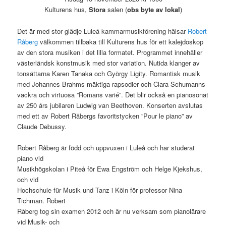
Kulturens hus,
Stora
salen
(
obs byte av lokal
)
Det är med stor glädje Luleå kammarmusikförening hälsar
Robert
Råberg
välkommen tillbaka till Kulturens hus för ett kalejdoskop
av den stora musiken i det lilla formatet. Programmet innehåller
västerländsk konstmusik med stor variation. Nutida klanger av
tonsättarna Karen Tanaka och György Ligity. Romantisk musik
med Johannes Brahms mäktiga rapsodier och Clara Schumanns
vackra och virtuosa ”Romans varié”. Det blir också en pianosonat
av 250 års jubilaren Ludwig van Beethoven. Konserten avslutas
med ett av Robert Råbergs favoritstycken ”Pour le piano” av
Claude Debussy.
Robert Råberg är född och uppvuxen i Luleå och har studerat
piano vid
Musikhögskolan i Piteå för Ewa Engström och Helge Kjekshus,
och vid
Hochschule für Musik und Tanz i Köln för professor Nina
Tichman. Robert
Råberg tog sin examen 2012 och är nu verksam som pianolärare
vid Musik- och