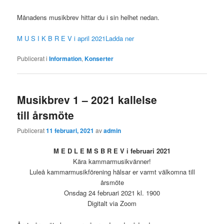
Månadens musikbrev hittar du i sin helhet nedan.
M U S I K B R E V i april 2021
Ladda ner
Publicerat i
Information
,
Konserter
Musikbrev 1 – 2021 kallelse
till årsmöte
Publicerat
11 februari, 2021
av
admin
M E D L E M S B R E V i februari 2021
Kära kammarmusikvänner!
Luleå kammarmusikförening hälsar er varmt välkomna till
årsmöte
Onsdag 24 februari 2021 kl. 1900
Digitalt via Zoom