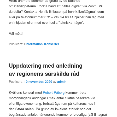
Årets årsmöte kommer på grund av de rådande
omständigheterna i första hand att hållas digitalt via Zoom. Vill
du delta? Kontakta Henrik Eriksson på henrik.lkmf@gmail.com
eller på telefonnummer 072 – 249 24 60 så hjälper han dig med
en inbjudan eller med eventuella ”tekniska frågor”.
Väl mött!
Publicerat i
Information
,
Konserter
Uppdatering med anledning
av regionens särskilda råd
Publicerat
10 november, 2020
av
admin
Kvällens konsert med
Robert Råberg
kommer, trots
morgondagens ändringar i max antal tillåtna besökare vid
offentliga evenemang, fortsatt äga rum på kulturens hus i
den
Stora salen
. På grund av lokalens storlek och det
begränsade antalet närvarande kommer erforderliga (väl tilltagna)