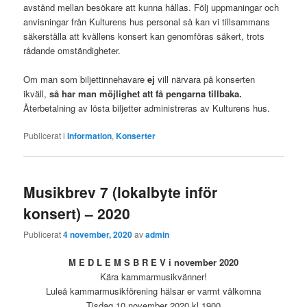
avstånd mellan besökare att kunna hållas. Följ uppmaningar och
anvisningar från Kulturens hus personal så kan vi tillsammans
säkerställa att kvällens konsert kan genomföras säkert, trots
rådande omständigheter.
Om man som biljettinnehavare
ej
vill närvara på konserten
ikväll,
så har man möjlighet att få pengarna tillbaka.
Återbetalning av lösta biljetter administreras av Kulturens hus.
Publicerat i
Information
,
Konserter
Musikbrev 7 (lokalbyte inför
konsert) – 2020
Publicerat
4 november, 2020
av
admin
M E D L E M S B R E V i november 2020
Kära kammarmusikvänner!
Luleå kammarmusikförening hälsar er varmt välkomna
Tisdag 10 november 2020 kl 1900