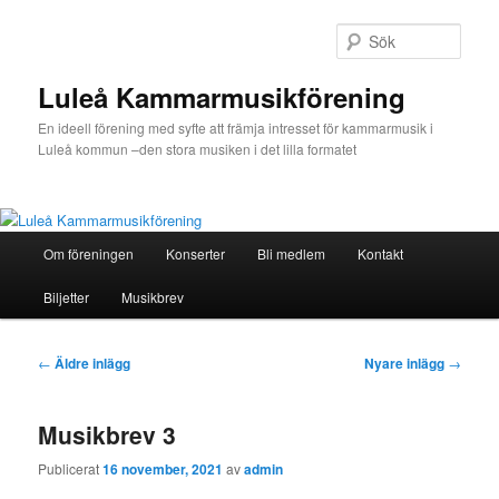
Hoppa
Hoppa
till
till
Sök
huvudinnehåll
sekundärt
innehåll
Luleå Kammarmusikförening
En ideell förening med syfte att främja intresset för kammarmusik i
Luleå kommun –den stora musiken i det lilla formatet
Huvudmeny
Om föreningen
Konserter
Bli medlem
Kontakt
Biljetter
Musikbrev
Inläggsnavigering
←
Äldre inlägg
Nyare inlägg
→
Musikbrev 3
Publicerat
16 november, 2021
av
admin