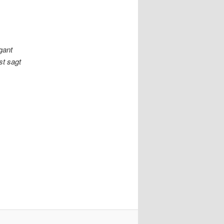
gant
st sagt