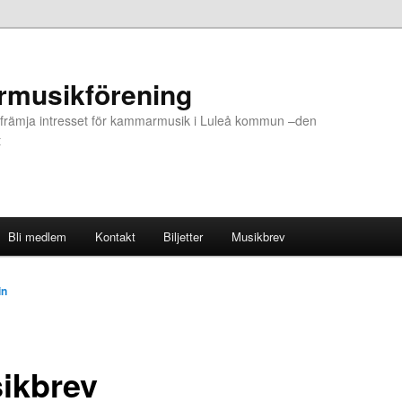
musikförening
tt främja intresset för kammarmusik i Luleå kommun –den
t
Bli medlem
Kontakt
Biljetter
Musikbrev
in
ikbrev