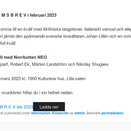
 M S B R E V i februari 2023
omna till en kväll med förföriska tangotoner, italienskt vemod och ele
ri jämte den spännande svenske tonsättaren Johan Ullén och en min
ull kväll.
30
med
Norrbotten NEO
 Sparf, Robert Ek, Mårten Landström och Nikolay Shugaev
mars 2023 kl. 1900 Kulturens hus, Lilla salen
usikbrev hittar du i sin helhet nedan.
 B R E V feb 2023
Ladda ner
 är publicerat under
Information
,
Konserter
av
admin
. Bokmärk
permalänken
.