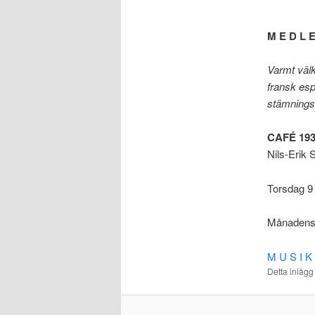
M E D L E
Varmt välk
fransk esp
stämningsf
CAFÉ 19
Nils-Erik
Torsdag 9 
Månadens m
M U S I K
Detta inlägg