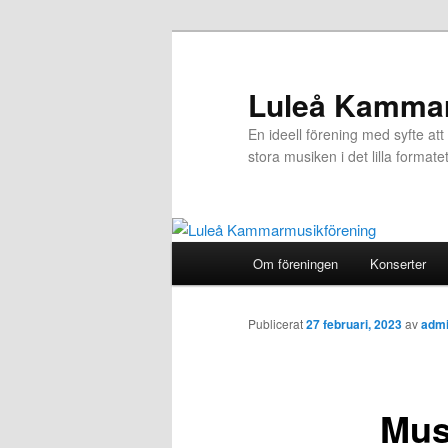
Hoppa
till
huvudinnehåll
Luleå Kammar
En ideell förening med syfte a
stora musiken i det lilla formate
Huvudmeny
Om föreningen
Konserter
Publicerat
27 februari, 2023
av
adm
Mus