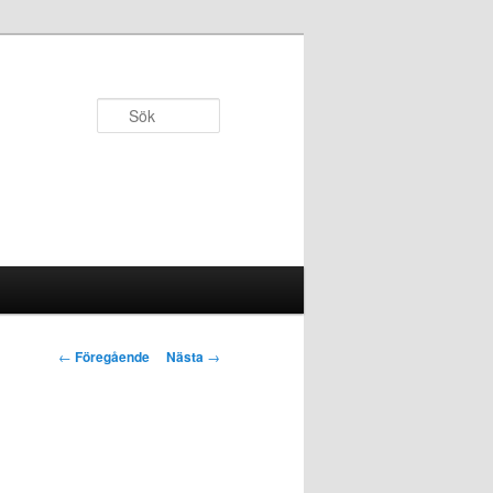
Sök
Inläggsnavigering
←
Föregående
Nästa
→